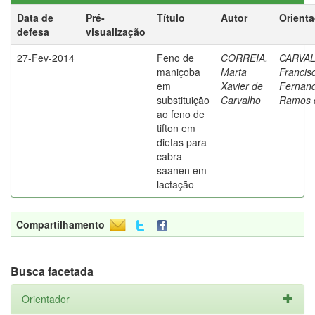
Data de
Pré-
Título
Autor
Orient
defesa
visualização
27-Fev-2014
Feno de
CORREIA,
CARVA
maniçoba
Marta
Francis
em
Xavier de
Fernan
substituição
Carvalho
Ramos 
ao feno de
tifton em
dietas para
cabra
saanen em
lactação
Compartilhamento
Busca facetada
Orientador