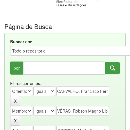
Página de Busca
Buscar em:
por
Filtros correntes: