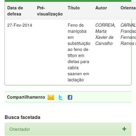
Data de
Pré-
Título
Autor
Orient
defesa
visualização
27-Fev-2014
Feno de
CORREIA,
CARVA
maniçoba
Marta
Francis
em
Xavier de
Fernan
substituição
Carvalho
Ramos 
ao feno de
tifton em
dietas para
cabra
saanen em
lactação
Compartilhamento
Busca facetada
Orientador