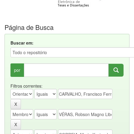
Página de Busca
Buscar em:
por
Filtros correntes: