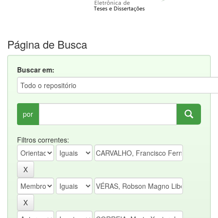
Página de Busca
Buscar em:
por
Filtros correntes: