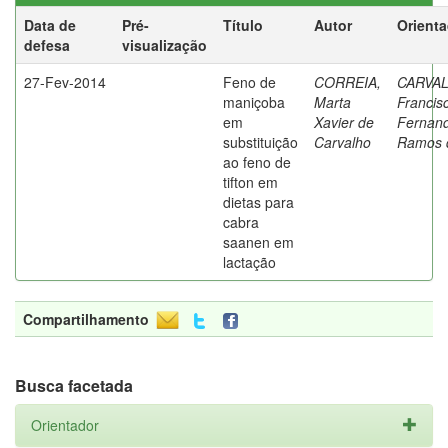
Data de
Pré-
Título
Autor
Orient
defesa
visualização
27-Fev-2014
Feno de
CORREIA,
CARVA
maniçoba
Marta
Francis
em
Xavier de
Fernan
substituição
Carvalho
Ramos 
ao feno de
tifton em
dietas para
cabra
saanen em
lactação
Compartilhamento
Busca facetada
Orientador