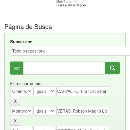
Página de Busca
Buscar em:
por
Filtros correntes: