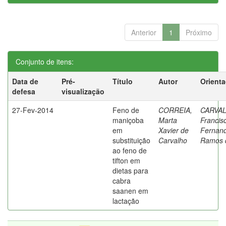
Anterior
1
Próximo
Conjunto de itens:
Data de
Pré-
Título
Autor
Orient
defesa
visualização
27-Fev-2014
Feno de
CORREIA,
CARVA
maniçoba
Marta
Francis
em
Xavier de
Fernan
substituição
Carvalho
Ramos 
ao feno de
tifton em
dietas para
cabra
saanen em
lactação