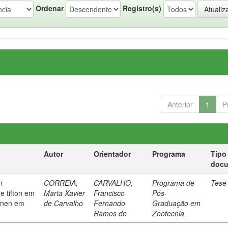
Ordenar
Registro(s)
Anterior
1
P
Autor
Orientador
Programa
Tipo
doc
m
CORREIA,
CARVALHO,
Programa de
Tese
e tifton em
Marta Xavier
Francisco
Pós-
aanen em
de Carvalho
Fernando
Graduação em
Ramos de
Zootecnia