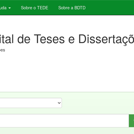
juda
Sobre o TEDE
Sobre a BDTD
ital de Teses e Dissertaç
ões