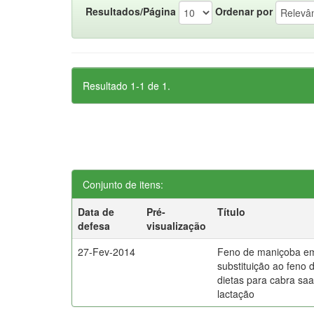
Resultados/Página
Ordenar por
Resultado 1-1 de 1.
Conjunto de itens:
Data de
Pré-
Título
defesa
visualização
27-Fev-2014
Feno de maniçoba e
substituição ao feno d
dietas para cabra s
lactação