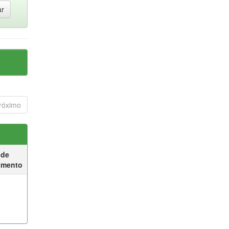
róximo
 de
umento