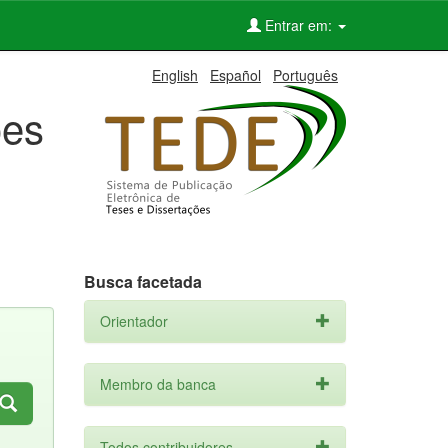
Entrar em:
English
Español
Português
ões
Busca facetada
Orientador
Membro da banca
Todos contribuidores