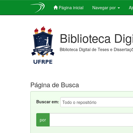
Página inicial
Navegar por
A
Skip
navigation
Biblioteca Dig
Biblioteca Digital de Teses e Dissertaç
Página de Busca
Buscar em:
por