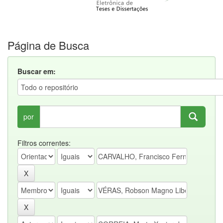
Página de Busca
Buscar em:
por
Filtros correntes: