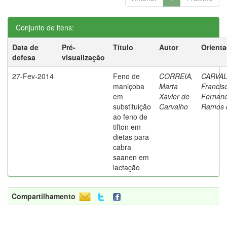
Conjunto de itens:
Data de
Pré-
Título
Autor
Orient
defesa
visualização
27-Fev-2014
Feno de
CORREIA,
CARVA
maniçoba
Marta
Francis
em
Xavier de
Fernan
substituição
Carvalho
Ramos 
ao feno de
tifton em
dietas para
cabra
saanen em
lactação
Compartilhamento