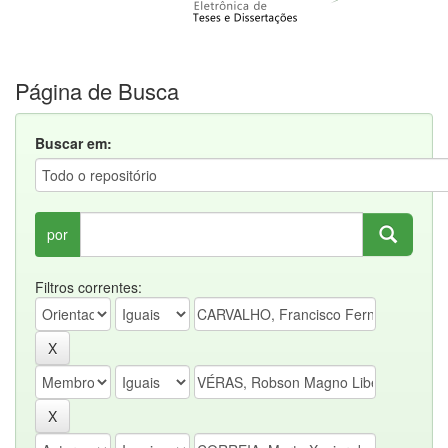
Página de Busca
Buscar em:
por
Filtros correntes: