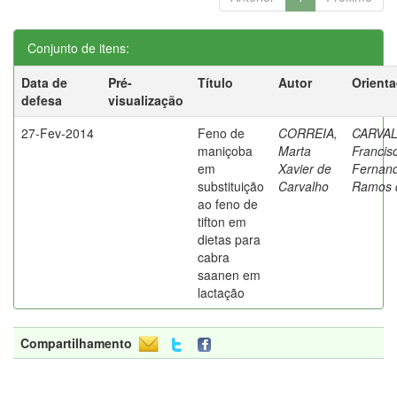
Conjunto de itens:
Data de
Pré-
Título
Autor
Orient
defesa
visualização
27-Fev-2014
Feno de
CORREIA,
CARVA
maniçoba
Marta
Francis
em
Xavier de
Fernan
substituição
Carvalho
Ramos 
ao feno de
tifton em
dietas para
cabra
saanen em
lactação
Compartilhamento