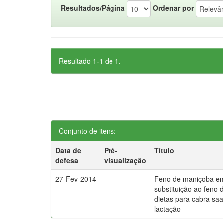
Resultados/Página
Ordenar por
Resultado 1-1 de 1.
Conjunto de itens:
Data de
Pré-
Título
defesa
visualização
27-Fev-2014
Feno de maniçoba e
substituição ao feno d
dietas para cabra s
lactação