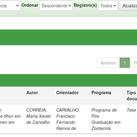
Ordenar
Registro(s)
Anterior
1
P
Autor
Orientador
Programa
Tipo
doc
m
CORREIA,
CARVALHO,
Programa de
Tese
e tifton em
Marta Xavier
Francisco
Pós-
aanen em
de Carvalho
Fernando
Graduação em
Ramos de
Zootecnia