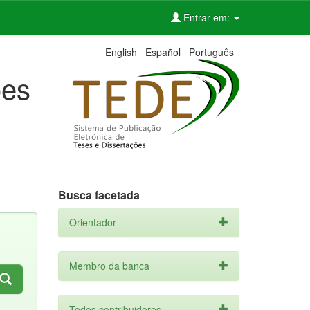
Entrar em:
English
Español
Português
ões
Busca facetada
Orientador
Membro da banca
Todos contribuidores