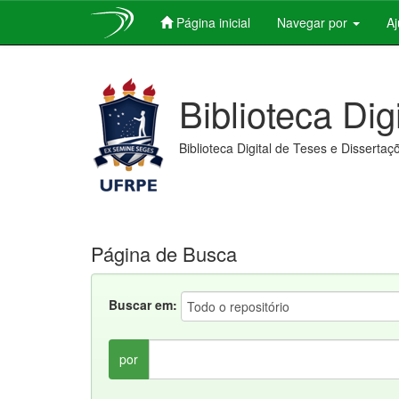
Página inicial
Navegar por
A
Skip
navigation
Biblioteca Dig
Biblioteca Digital de Teses e Dissertaç
Página de Busca
Buscar em:
por