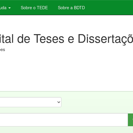
juda
Sobre o TEDE
Sobre a BDTD
ital de Teses e Dissertaç
ões