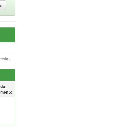
róximo
 de
umento