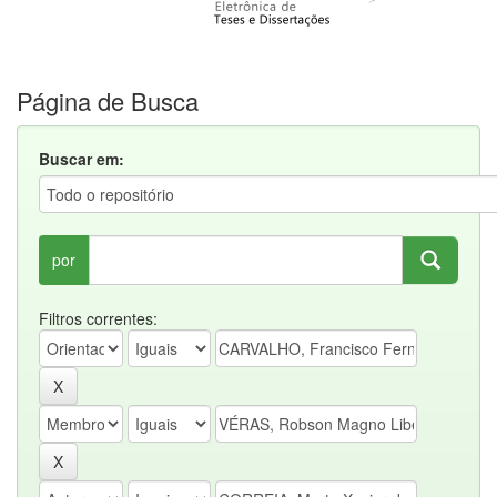
Página de Busca
Buscar em:
por
Filtros correntes: