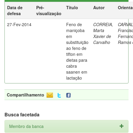
Data de
Pré-
Título
Autor
Orient
defesa
visualização
27-Fev-2014
Feno de
CORREIA,
CARVA
maniçoba
Marta
Francis
em
Xavier de
Fernan
substituição
Carvalho
Ramos 
ao feno de
tifton em
dietas para
cabra
saanen em
lactação
Compartilhamento
Busca facetada
Membro da banca