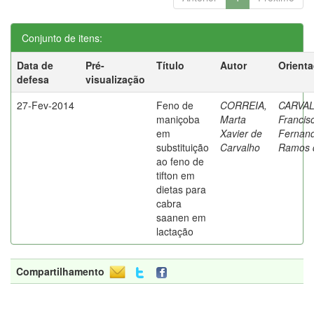
Conjunto de itens:
Data de
Pré-
Título
Autor
Orient
defesa
visualização
27-Fev-2014
Feno de
CORREIA,
CARVA
maniçoba
Marta
Francis
em
Xavier de
Fernan
substituição
Carvalho
Ramos 
ao feno de
tifton em
dietas para
cabra
saanen em
lactação
Compartilhamento