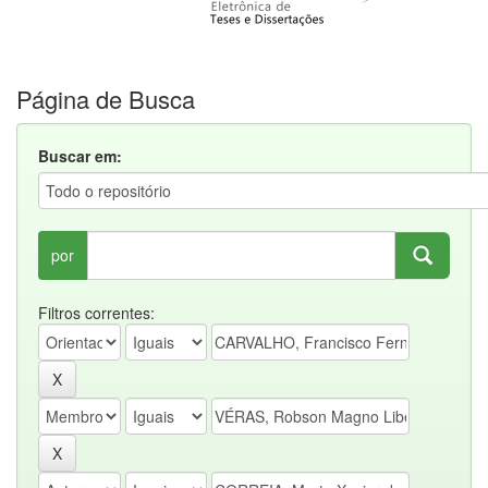
Página de Busca
Buscar em:
por
Filtros correntes: