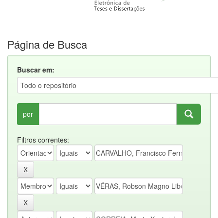
Página de Busca
Buscar em:
por
Filtros correntes: