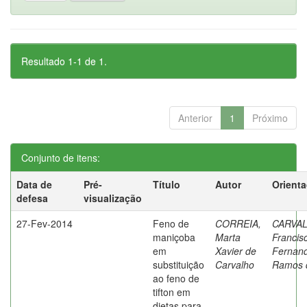
Resultado 1-1 de 1.
Anterior
1
Próximo
Conjunto de itens:
Data de
Pré-
Título
Autor
Orient
defesa
visualização
27-Fev-2014
Feno de
CORREIA,
CARVA
maniçoba
Marta
Francis
em
Xavier de
Fernan
substituição
Carvalho
Ramos 
ao feno de
tifton em
dietas para