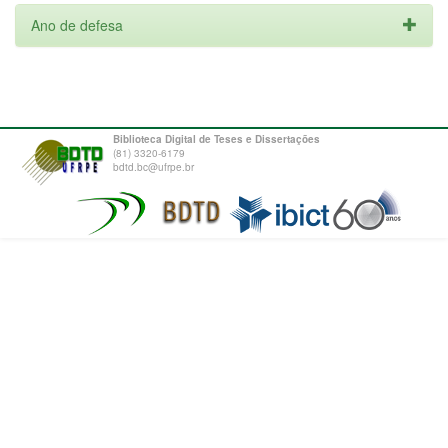
Ano de defesa
Biblioteca Digital de Teses e Dissertações
(81) 3320-6179
bdtd.bc@ufrpe.br