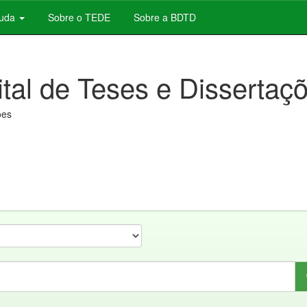
juda
Sobre o TEDE
Sobre a BDTD
ital de Teses e Dissertaç
ões