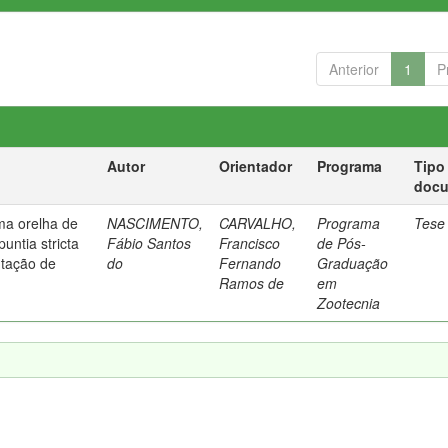
Anterior
1
P
Autor
Orientador
Programa
Tipo
doc
ma orelha de
NASCIMENTO,
CARVALHO,
Programa
Tese
untia stricta
Fábio Santos
Francisco
de Pós-
ntação de
do
Fernando
Graduação
Ramos de
em
Zootecnia