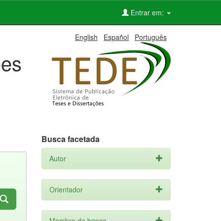
Entrar em:
English
Español
Português
ões
Busca facetada
Autor
Orientador
Membro da banca