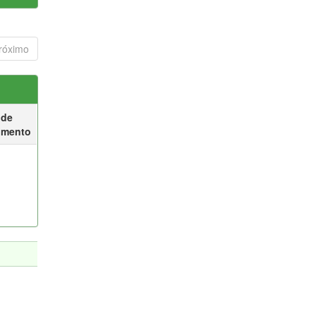
róximo
 de
umento