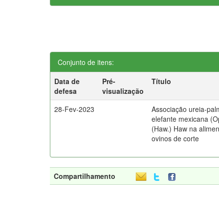
Conjunto de itens:
Data de
Pré-
Título
defesa
visualização
28-Fev-2023
Associação ureia-pal
elefante mexicana (Op
(Haw.) Haw na alime
ovinos de corte
Compartilhamento