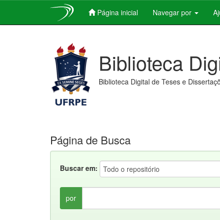
Página inicial
Navegar por
A
Skip
navigation
Biblioteca Dig
Biblioteca Digital de Teses e Dissertaç
Página de Busca
Buscar em:
por