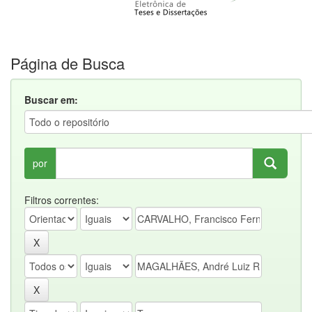
Página de Busca
Buscar em:
por
Filtros correntes: