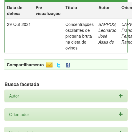
Data de
Pré-
Título
Autor
Orie
defesa
visualização
29-Out-2021
Concentrações
BARROS,
CARV
oscilantes de
Leonardo
Franc
proteína bruta
José
Fern
na dieta de
Assis de
Ramo
ovinos
Compartilhamento
Busca facetada
Autor
Orientador