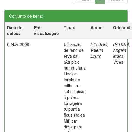
Conjunto de itens:
Data de
Pré-
Título
Autor
Orientad
defesa
visualização
6-Nov-2009
Utilização
RIBEIRO,
BATISTA,
de feno de
Valéria
Ângela
erva sal
Louro
Maria
(Atriplex
Vieira
nummularia
Lind) e
farelo de
milho em
substituição
à palma
forrageira
(Opuntia
fícus-indica
Mil) em
dieta para