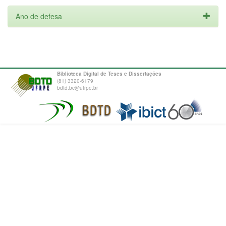
Ano de defesa
Biblioteca Digital de Teses e Dissertações
(81) 3320-6179
bdtd.bc@ufrpe.br