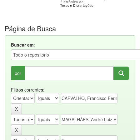
Página de Busca
Buscar em:
por
Filtros correntes: