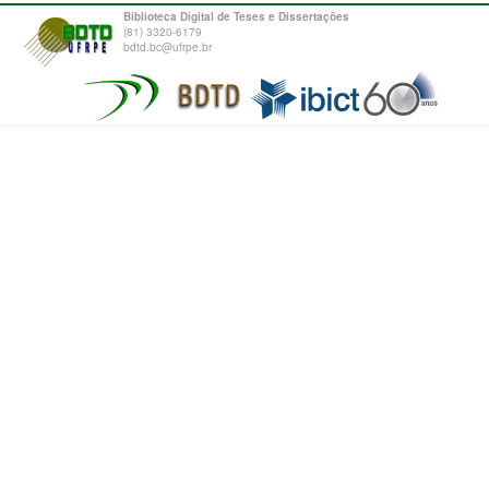
Biblioteca Digital de Teses e Dissertações
(81) 3320-6179
bdtd.bc@ufrpe.br