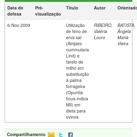
Data de
Pré-
Título
Autor
Orientad
defesa
visualização
6-Nov-2009
Utilização
RIBEIRO,
BATISTA,
de feno de
Valéria
Ângela
erva sal
Louro
Maria
(Atriplex
Vieira
nummularia
Lind) e
farelo de
milho em
substituição
à palma
forrageira
(Opuntia
fícus-indica
Mil) em
dieta para
ovinos
Compartilhamento