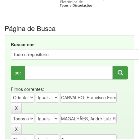
Página de Busca
Buscar em:
por
Filtros correntes: