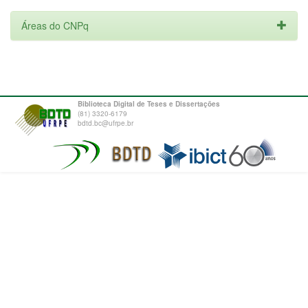
Áreas do CNPq
Biblioteca Digital de Teses e Dissertações
(81) 3320-6179
bdtd.bc@ufrpe.br