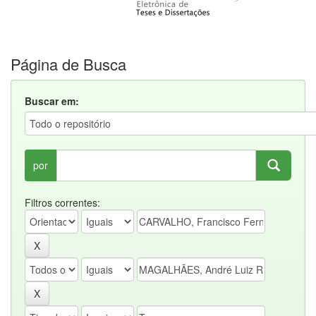
Página de Busca
Buscar em:
por
Filtros correntes: