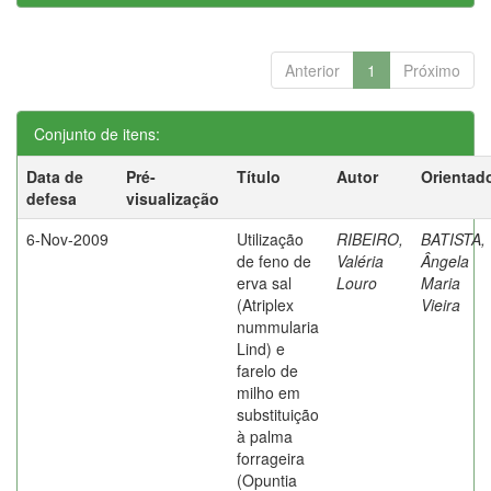
Anterior
1
Próximo
Conjunto de itens:
Data de
Pré-
Título
Autor
Orientad
defesa
visualização
6-Nov-2009
Utilização
RIBEIRO,
BATISTA,
de feno de
Valéria
Ângela
erva sal
Louro
Maria
(Atriplex
Vieira
nummularia
Lind) e
farelo de
milho em
substituição
à palma
forrageira
(Opuntia