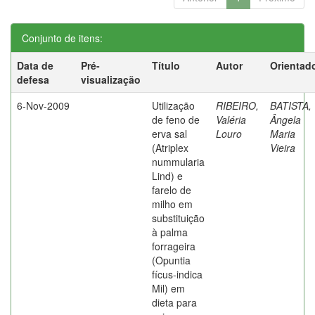
Conjunto de itens:
Data de
Pré-
Título
Autor
Orientad
defesa
visualização
6-Nov-2009
Utilização
RIBEIRO,
BATISTA,
de feno de
Valéria
Ângela
erva sal
Louro
Maria
(Atriplex
Vieira
nummularia
Lind) e
farelo de
milho em
substituição
à palma
forrageira
(Opuntia
fícus-indica
Mil) em
dieta para