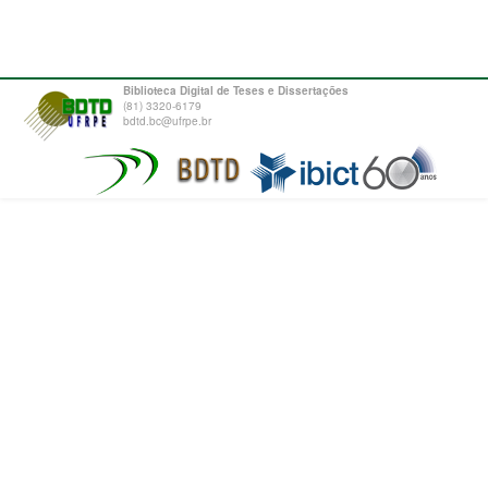
Biblioteca Digital de Teses e Dissertações
(81) 3320-6179
bdtd.bc@ufrpe.br