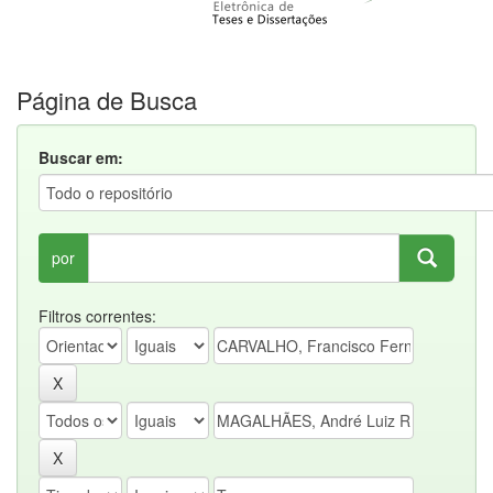
Página de Busca
Buscar em:
por
Filtros correntes: