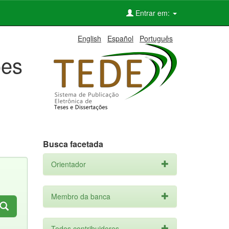
Entrar em:
English
Español
Português
ões
Busca facetada
Orientador
Membro da banca
Todos contribuidores