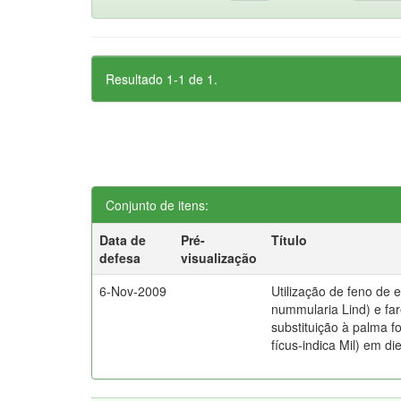
Resultado 1-1 de 1.
Conjunto de itens:
Data de
Pré-
Título
defesa
visualização
6-Nov-2009
Utilização de feno de e
nummularia Lind) e fa
substituição à palma f
fícus-indica Mil) em di