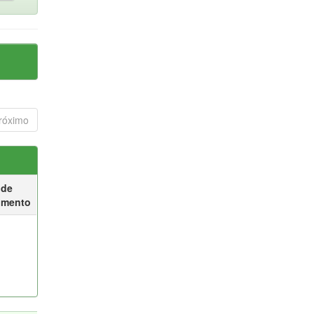
róximo
 de
umento