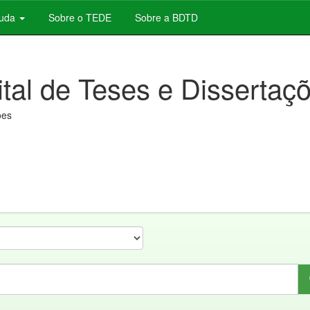
juda
Sobre o TEDE
Sobre a BDTD
ital de Teses e Dissertaç
ões