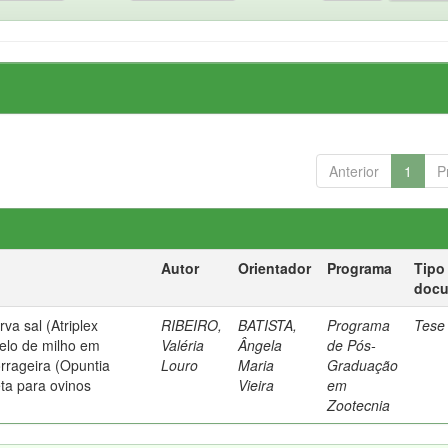
Anterior
1
P
Autor
Orientador
Programa
Tipo
doc
rva sal (Atriplex
RIBEIRO,
BATISTA,
Programa
Tese
relo de milho em
Valéria
Ângela
de Pós-
orrageira (Opuntia
Louro
Maria
Graduação
eta para ovinos
Vieira
em
Zootecnia