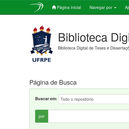
Página inicial
Navegar por
A
Skip
navigation
Biblioteca Dig
Biblioteca Digital de Teses e Dissertaç
Página de Busca
Buscar em:
por