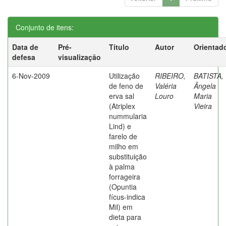
Conjunto de itens:
Data de
Pré-
Título
Autor
Orientad
defesa
visualização
6-Nov-2009
Utilização
RIBEIRO,
BATISTA,
de feno de
Valéria
Ângela
erva sal
Louro
Maria
(Atriplex
Vieira
nummularia
Lind) e
farelo de
milho em
substituição
à palma
forrageira
(Opuntia
fícus-indica
Mil) em
dieta para