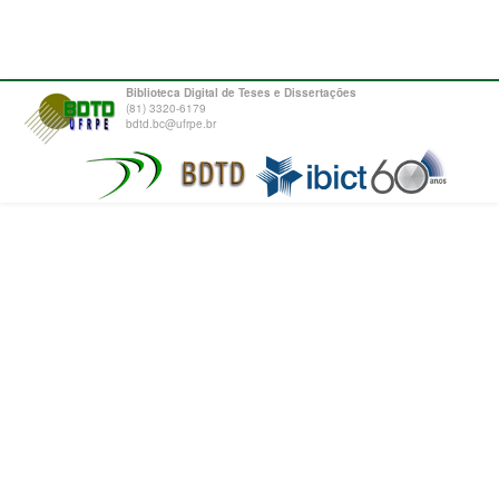
Biblioteca Digital de Teses e Dissertações
(81) 3320-6179
bdtd.bc@ufrpe.br