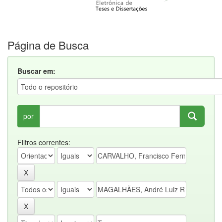
Página de Busca
Buscar em:
por
Filtros correntes: