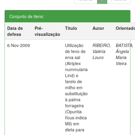
Conjunto de itens:
Data de
Pré-
Título
Autor
Orientad
defesa
visualização
6-Nov-2009
Utilização
RIBEIRO,
BATISTA,
de feno de
Valéria
Ângela
erva sal
Louro
Maria
(Atriplex
Vieira
nummularia
Lind) e
farelo de
milho em
substituição
à palma
forrageira
(Opuntia
fícus-indica
Mil) em
dieta para