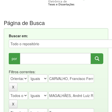
Página de Busca
Buscar em:
por
Filtros correntes: