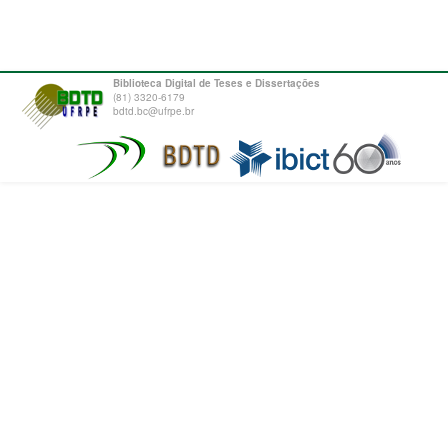
Biblioteca Digital de Teses e Dissertações
(81) 3320-6179
bdtd.bc@ufrpe.br