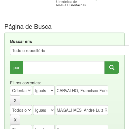
Página de Busca
Buscar em:
por
Filtros correntes: