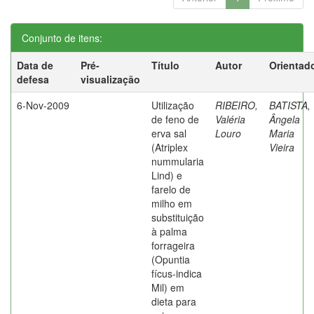
Conjunto de itens:
Data de
Pré-
Título
Autor
Orientad
defesa
visualização
6-Nov-2009
Utilização
RIBEIRO,
BATISTA,
de feno de
Valéria
Ângela
erva sal
Louro
Maria
(Atriplex
Vieira
nummularia
Lind) e
farelo de
milho em
substituição
à palma
forrageira
(Opuntia
fícus-indica
Mil) em
dieta para