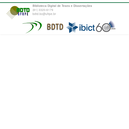
Biblioteca Digital de Teses e Dissertações
(81) 3320-6179
bdtd.bc@ufrpe.br