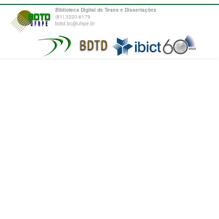
Biblioteca Digital de Teses e Dissertações
(81) 3320-6179
bdtd.bc@ufrpe.br