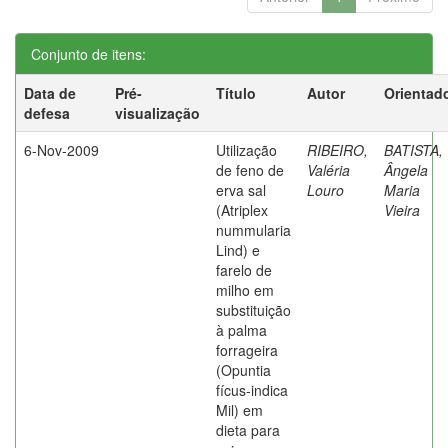
Conjunto de itens:
Data de
Pré-
Título
Autor
Orientad
defesa
visualização
6-Nov-2009
Utilização
RIBEIRO,
BATISTA,
de feno de
Valéria
Ângela
erva sal
Louro
Maria
(Atriplex
Vieira
nummularia
Lind) e
farelo de
milho em
substituição
à palma
forrageira
(Opuntia
fícus-indica
Mil) em
dieta para