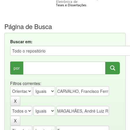
Página de Busca
Buscar em:
por
Filtros correntes: