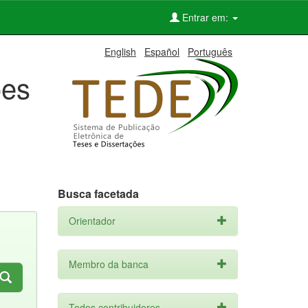
Entrar em:
English
Español
Português
ões
Busca facetada
Orientador
Membro da banca
Todos contribuidores