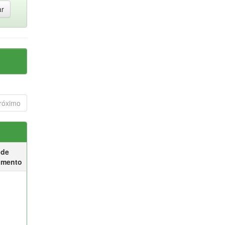
róximo
 de
umento