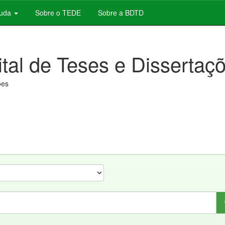
juda
Sobre o TEDE
Sobre a BDTD
ital de Teses e Dissertaç
ões