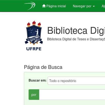
Página inicial
Navegar por
A
Skip
navigation
Biblioteca Dig
Biblioteca Digital de Teses e Dissertaç
Página de Busca
Buscar em:
por