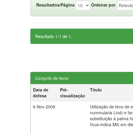
Resultados/Página
Ordenar por
Resultado 1-1 de 1.
Conjunto de itens:
Data de
Pré-
Título
defesa
visualização
6-Nov-2009
Utilização de feno de e
nummularia Lind) e fa
substituição à palma f
fícus-indica Mil) em di