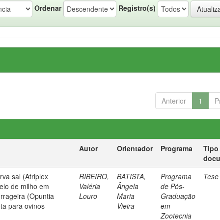
Ordenar
Registro(s)
Anterior
1
P
Autor
Orientador
Programa
Tipo
doc
rva sal (Atriplex
RIBEIRO,
BATISTA,
Programa
Tese
relo de milho em
Valéria
Ângela
de Pós-
orrageira (Opuntia
Louro
Maria
Graduação
eta para ovinos
Vieira
em
Zootecnia