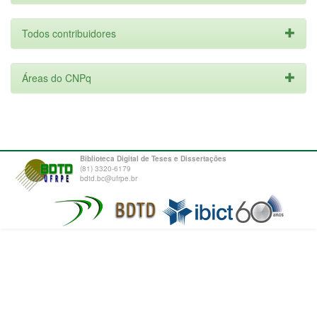
Todos contribuidores
Áreas do CNPq
Biblioteca Digital de Teses e Dissertações
(81) 3320-6179
bdtd.bc@ufrpe.br