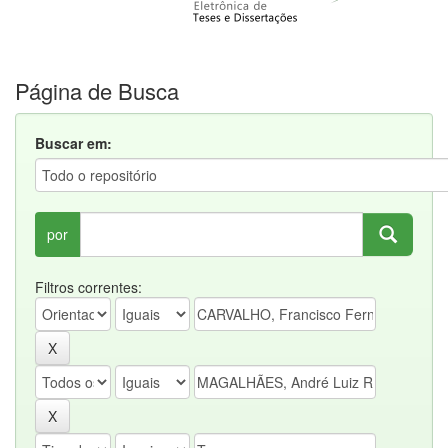
Página de Busca
Buscar em:
por
Filtros correntes: