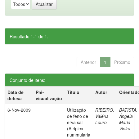
Resultado 1-1 de 1.
Anterior
1
Próximo
Conjunto de itens:
Data de
Pré-
Título
Autor
Orientad
defesa
visualização
6-Nov-2009
Utilização
RIBEIRO,
BATISTA,
de feno de
Valéria
Ângela
erva sal
Louro
Maria
(Atriplex
Vieira
nummularia