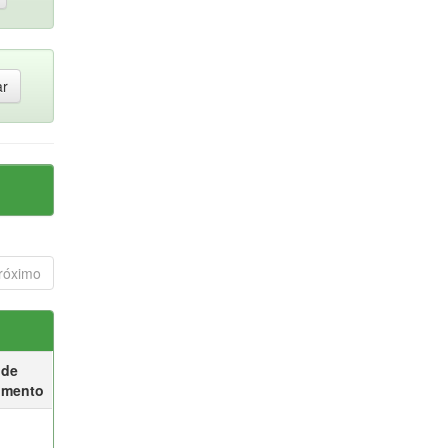
róximo
 de
umento