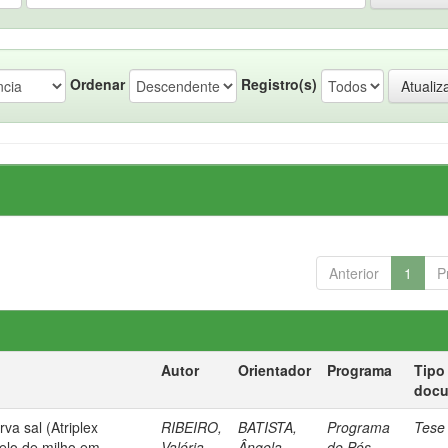
Ordenar
Registro(s)
Anterior
1
P
Autor
Orientador
Programa
Tipo
doc
rva sal (Atriplex
RIBEIRO,
BATISTA,
Programa
Tese
relo de milho em
Valéria
Ângela
de Pós-