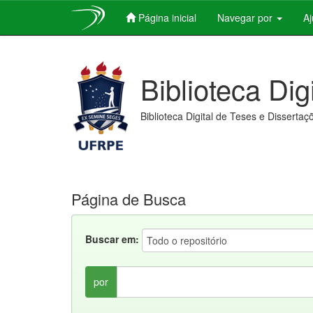
Página inicial
Navegar por
A
Skip
navigation
Biblioteca Dig
Biblioteca Digital de Teses e Dissertaç
Página de Busca
Buscar em:
por