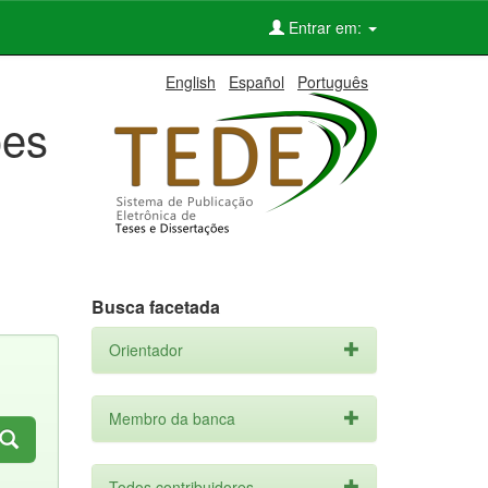
Entrar em:
English
Español
Português
ões
Busca facetada
Orientador
Membro da banca
Todos contribuidores