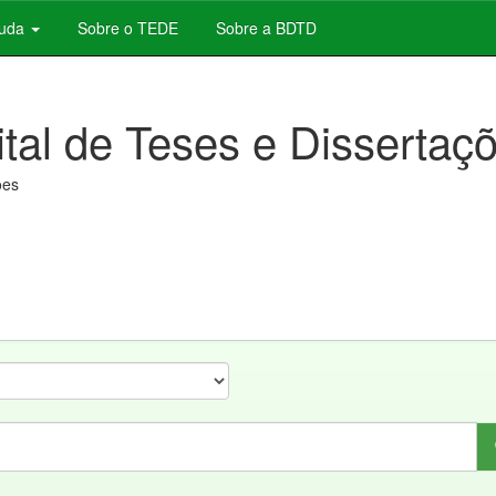
juda
Sobre o TEDE
Sobre a BDTD
ital de Teses e Dissertaç
ões