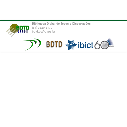
Biblioteca Digital de Teses e Dissertações
(81) 3320-6179
bdtd.bc@ufrpe.br