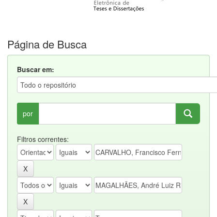
Página de Busca
Buscar em:
por
Filtros correntes: