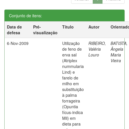
Conjunto de itens:
Data de
Pré-
Título
Autor
Orientad
defesa
visualização
6-Nov-2009
Utilização
RIBEIRO,
BATISTA,
de feno de
Valéria
Ângela
erva sal
Louro
Maria
(Atriplex
Vieira
nummularia
Lind) e
farelo de
milho em
substituição
à palma
forrageira
(Opuntia
fícus-indica
Mil) em
dieta para