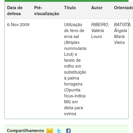
Data de
Pré-
Título
Autor
Orientad
defesa
visualização
6-Nov-2009
Utilização
RIBEIRO,
BATISTA,
de feno de
Valéria
Ângela
erva sal
Louro
Maria
(Atriplex
Vieira
nummularia
Lind) e
farelo de
milho em
substituição
à palma
forrageira
(Opuntia
fícus-indica
Mil) em
dieta para
ovinos
Compartilhamento