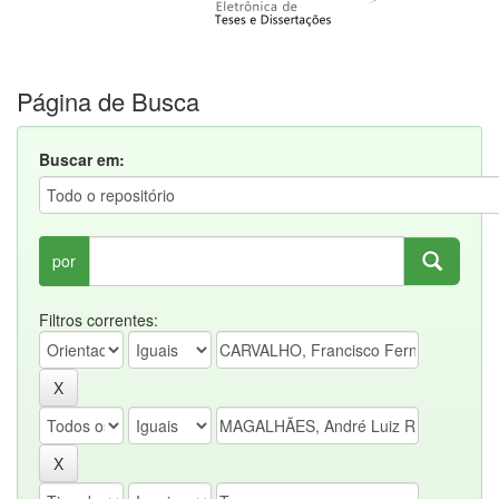
Página de Busca
Buscar em:
por
Filtros correntes: