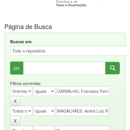
Página de Busca
Buscar em:
por
Filtros correntes: