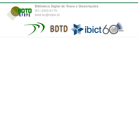
Biblioteca Digital de Teses e Dissertações
(81) 3320-6179
bdtd.bc@ufrpe.br