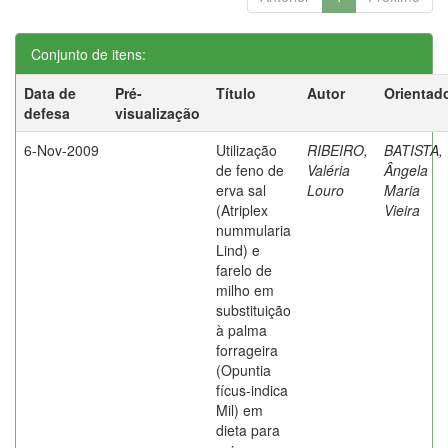
Conjunto de itens:
Data de
Pré-
Título
Autor
Orientad
defesa
visualização
6-Nov-2009
Utilização
RIBEIRO,
BATISTA,
de feno de
Valéria
Ângela
erva sal
Louro
Maria
(Atriplex
Vieira
nummularia
Lind) e
farelo de
milho em
substituição
à palma
forrageira
(Opuntia
fícus-indica
Mil) em
dieta para