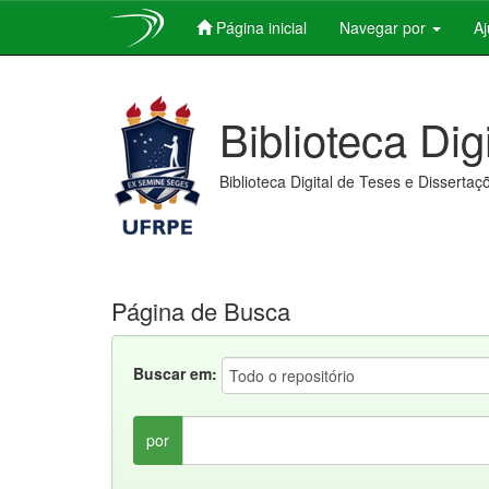
Página inicial
Navegar por
A
Skip
navigation
Biblioteca Dig
Biblioteca Digital de Teses e Dissertaç
Página de Busca
Buscar em:
por