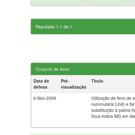
Resultado 1-1 de 1.
Conjunto de itens:
Data de
Pré-
Título
defesa
visualização
6-Nov-2009
Utilização de feno de e
nummularia Lind) e fa
substituição à palma f
fícus-indica Mil) em di