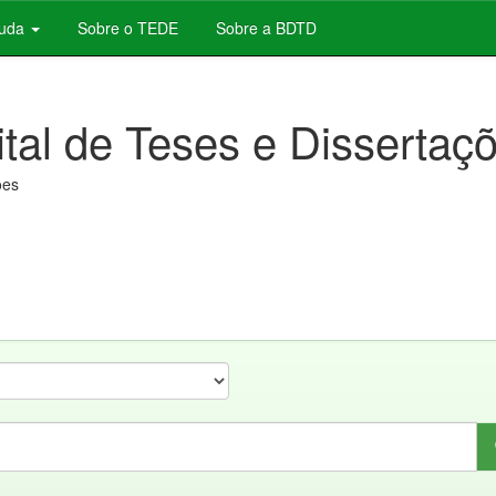
juda
Sobre o TEDE
Sobre a BDTD
ital de Teses e Dissertaç
ões