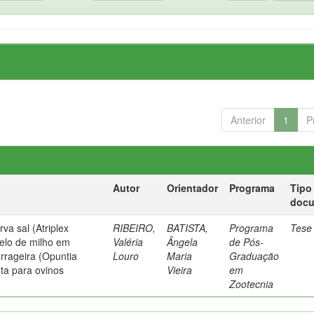
Anterior
1
P
Autor
Orientador
Programa
Tipo
doc
rva sal (Atriplex
RIBEIRO,
BATISTA,
Programa
Tese
relo de milho em
Valéria
Ângela
de Pós-
orrageira (Opuntia
Louro
Maria
Graduação
eta para ovinos
Vieira
em
Zootecnia