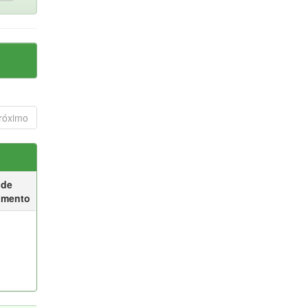
róximo
 de
umento