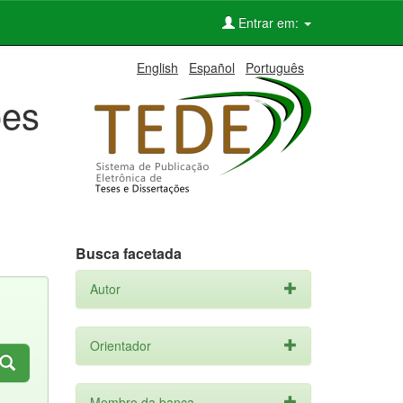
Entrar em:
English
Español
Português
ões
Busca facetada
Autor
Orientador
Membro da banca