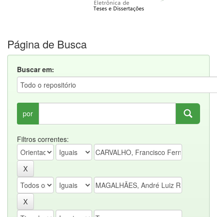
Página de Busca
Buscar em:
por
Filtros correntes: