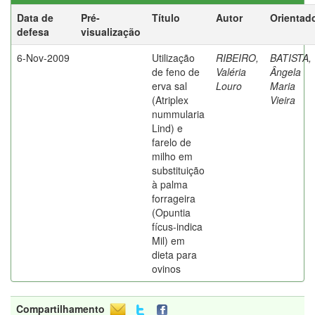
Data de
Pré-
Título
Autor
Orientad
defesa
visualização
6-Nov-2009
Utilização
RIBEIRO,
BATISTA,
de feno de
Valéria
Ângela
erva sal
Louro
Maria
(Atriplex
Vieira
nummularia
Lind) e
farelo de
milho em
substituição
à palma
forrageira
(Opuntia
fícus-indica
Mil) em
dieta para
ovinos
Compartilhamento