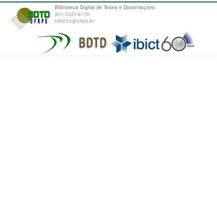
Biblioteca Digital de Teses e Dissertações
(81) 3320-6179
bdtd.bc@ufrpe.br