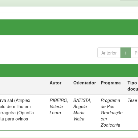
Anterior
1
P
Autor
Orientador
Programa
Tipo
doc
rva sal (Atriplex
RIBEIRO,
BATISTA,
Programa
Tese
relo de milho em
Valéria
Ângela
de Pós-
orrageira (Opuntia
Louro
Maria
Graduação
eta para ovinos
Vieira
em
Zootecnia