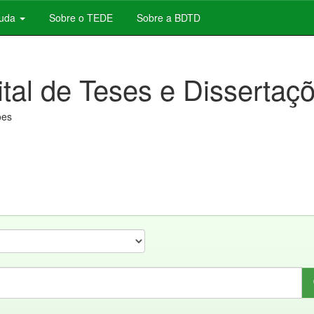
juda
Sobre o TEDE
Sobre a BDTD
ital de Teses e Dissertaç
ões