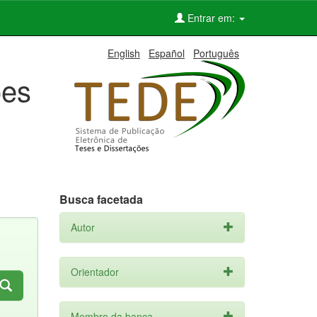
Entrar em:
English
Español
Português
ões
Busca facetada
Autor
Orientador
Membro da banca