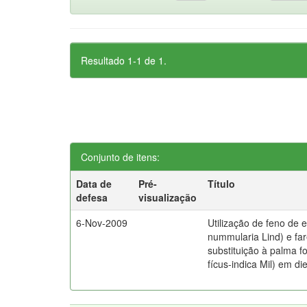
Resultado 1-1 de 1.
Conjunto de itens:
Data de
Pré-
Título
defesa
visualização
6-Nov-2009
Utilização de feno de e
nummularia Lind) e fa
substituição à palma f
fícus-indica Mil) em di