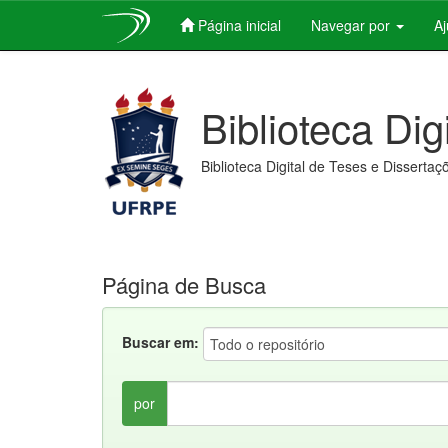
Página inicial
Navegar por
A
Skip
navigation
Biblioteca Dig
Biblioteca Digital de Teses e Dissertaç
Página de Busca
Buscar em:
por