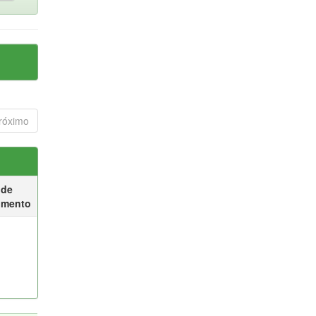
róximo
 de
umento