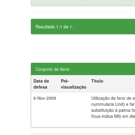
Resultado 1-1 de 1.
Conjunto de itens:
Data de
Pré-
Título
defesa
visualização
6-Nov-2009
Utilização de feno de e
nummularia Lind) e fa
substituição à palma f
fícus-indica Mil) em di