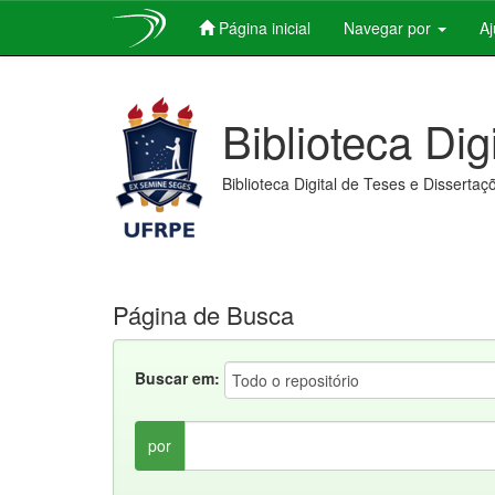
Página inicial
Navegar por
A
Skip
navigation
Biblioteca Dig
Biblioteca Digital de Teses e Dissertaç
Página de Busca
Buscar em:
por