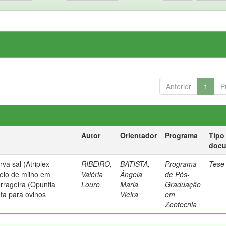
Anterior
1
P
Autor
Orientador
Programa
Tipo
doc
rva sal (Atriplex
RIBEIRO,
BATISTA,
Programa
Tese
relo de milho em
Valéria
Ângela
de Pós-
orrageira (Opuntia
Louro
Maria
Graduação
eta para ovinos
Vieira
em
Zootecnia