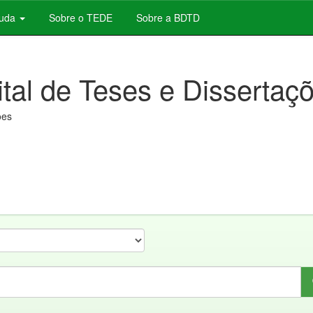
juda
Sobre o TEDE
Sobre a BDTD
ital de Teses e Dissertaç
ões