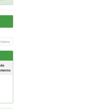
róximo
 de
umento