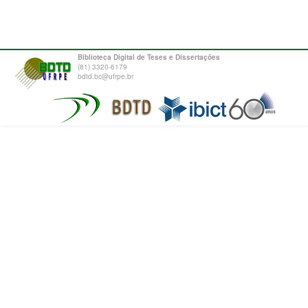
Biblioteca Digital de Teses e Dissertações
(81) 3320-6179
bdtd.bc@ufrpe.br