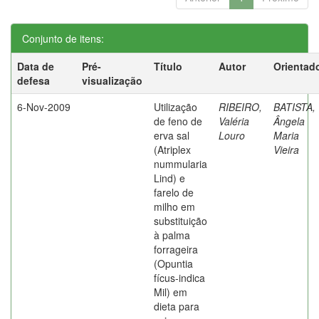
Conjunto de itens:
Data de
Pré-
Título
Autor
Orientad
defesa
visualização
6-Nov-2009
Utilização
RIBEIRO,
BATISTA,
de feno de
Valéria
Ângela
erva sal
Louro
Maria
(Atriplex
Vieira
nummularia
Lind) e
farelo de
milho em
substituição
à palma
forrageira
(Opuntia
fícus-indica
Mil) em
dieta para