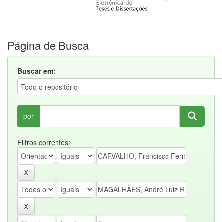
Página de Busca
Buscar em:
por
Filtros correntes: