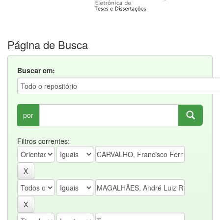
Página de Busca
Buscar em:
por
Filtros correntes: