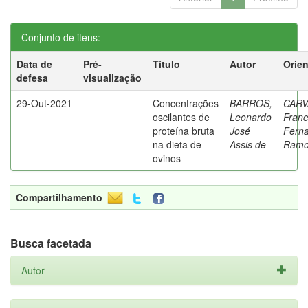
Conjunto de itens:
Data de
Pré-
Título
Autor
Orie
defesa
visualização
29-Out-2021
Concentrações
BARROS,
CARV
oscilantes de
Leonardo
Franc
proteína bruta
José
Fern
na dieta de
Assis de
Ramo
ovinos
Compartilhamento
Busca facetada
Autor