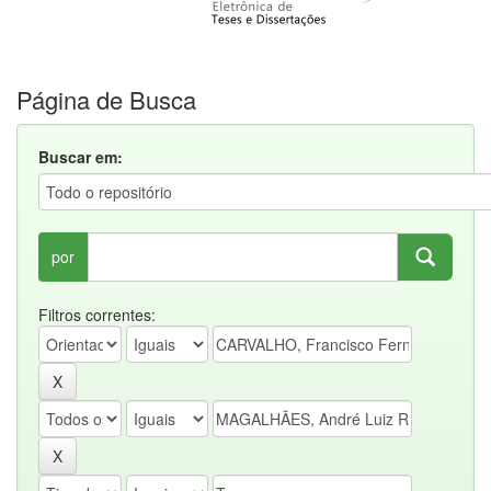
Página de Busca
Buscar em:
por
Filtros correntes: