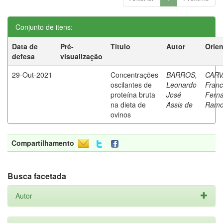
Conjunto de itens:
Data de
Pré-
Título
Autor
Orie
defesa
visualização
29-Out-2021
Concentrações
BARROS,
CARV
oscilantes de
Leonardo
Franc
proteína bruta
José
Fern
na dieta de
Assis de
Ramo
ovinos
Compartilhamento
Busca facetada
Autor