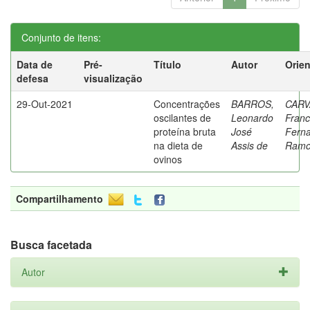
Conjunto de itens:
Data de
Pré-
Título
Autor
Orie
defesa
visualização
29-Out-2021
Concentrações
BARROS,
CARV
oscilantes de
Leonardo
Franc
proteína bruta
José
Fern
na dieta de
Assis de
Ramo
ovinos
Compartilhamento
Busca facetada
Autor