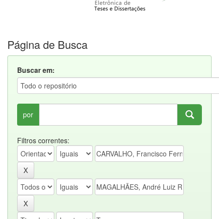
Página de Busca
Buscar em:
por
Filtros correntes: