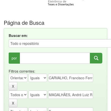
Página de Busca
Buscar em:
por
Filtros correntes: