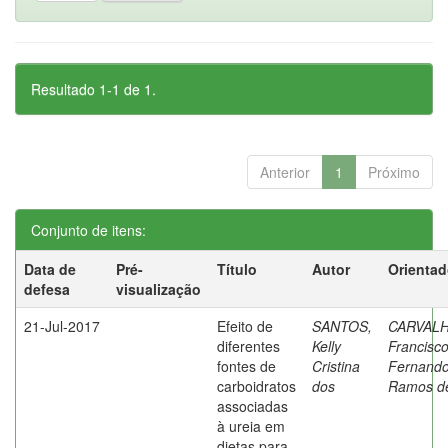
Resultado 1-1 de 1.
Anterior
1
Próximo
Conjunto de itens:
Data de
Pré-
Título
Autor
Orientad
defesa
visualização
21-Jul-2017
Efeito de
SANTOS,
CARVALH
diferentes
Kelly
Francisc
fontes de
Cristina
Fernand
carboidratos
dos
Ramos d
associadas
à ureia em
dietas para