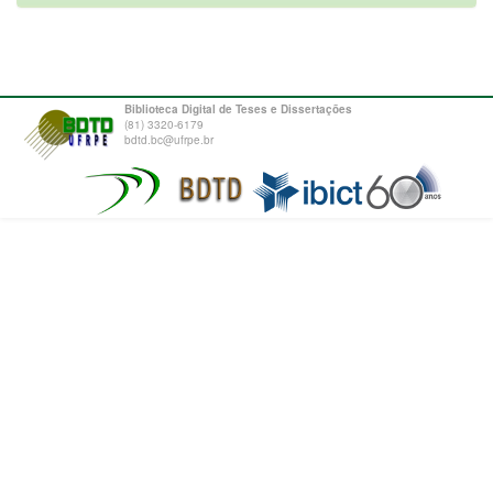
Biblioteca Digital de Teses e Dissertações
(81) 3320-6179
bdtd.bc@ufrpe.br