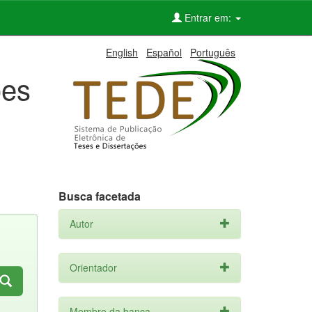
Entrar em:
English
Español
Português
ões
Busca facetada
Autor
Orientador
Membro da banca