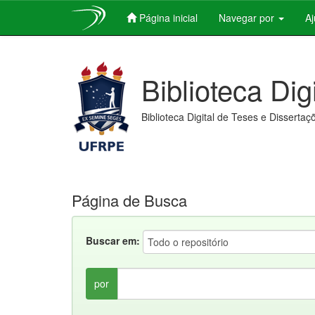
Página inicial
Navegar por
A
Skip
navigation
Biblioteca Dig
Biblioteca Digital de Teses e Dissertaç
Página de Busca
Buscar em:
por