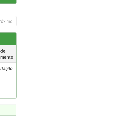
róximo
 de
umento
ertação