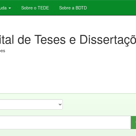
juda
Sobre o TEDE
Sobre a BDTD
ital de Teses e Dissertaç
ões