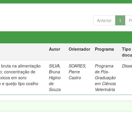
Anterior
1
P
Autor
Orientador
Programa
Tipo
doc
na bruta na alimentação
SILVA,
SOARES,
Programa
Diss
o: concentração de
Bruna
Pierre
de Pós-
óxicos em soro
Higino
Castro
Graduação
e e queijo tipo coalho
de
em Ciência
Souza
Veterinária