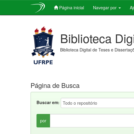
Página inicial
Navegar por
A
Skip
navigation
Biblioteca Dig
Biblioteca Digital de Teses e Dissertaç
Página de Busca
Buscar em:
por