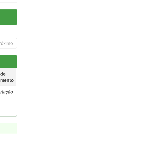
róximo
 de
umento
ertação