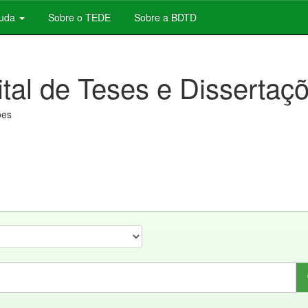
juda
Sobre o TEDE
Sobre a BDTD
ital de Teses e Dissertaç
ões