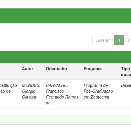
Anterior
1
P
Autor
Orientador
Programa
Tipo
doc
bstituição
MENDES,
CARVALHO,
Programa de
Diss
ção de
Giorgio
Francisco
Pós-Graduação
Oliveira
Fernando Ramos
em Zootecnia
de