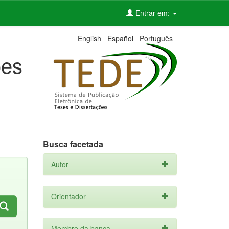
Entrar em:
English
Español
Português
ões
Busca facetada
Autor
Orientador
Membro da banca