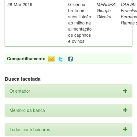
28-Mar-2019
Glicerina
MENDES,
CARVAL
bruta em
Giorgio
Francis
substituição
Oliveira
Fernan
ao milho na
Ramos 
alimentação
de caprinos
e ovinos
Compartilhamento
Busca facetada
Orientador
Membro da banca
Todos contribuidores