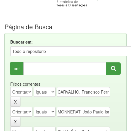
Página de Busca
Buscar em:
por
Filtros correntes: