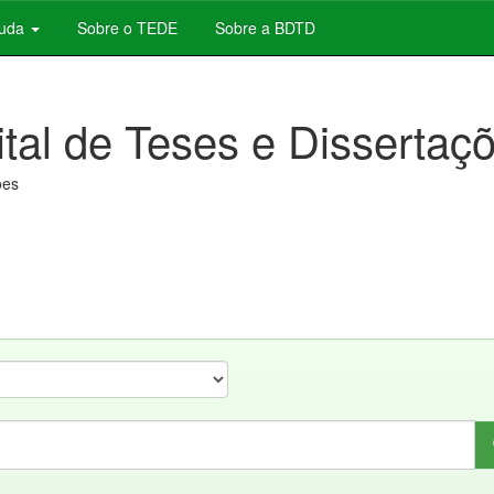
juda
Sobre o TEDE
Sobre a BDTD
ital de Teses e Dissertaç
ões