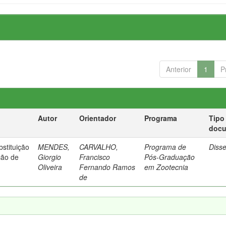
Anterior
1
P
Autor
Orientador
Programa
Tipo
doc
bstituição
MENDES,
CARVALHO,
Programa de
Diss
ção de
Giorgio
Francisco
Pós-Graduação
Oliveira
Fernando Ramos
em Zootecnia
de