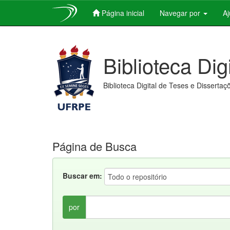
Página inicial
Navegar por
A
Skip
navigation
Biblioteca Dig
Biblioteca Digital de Teses e Dissertaç
Página de Busca
Buscar em:
por