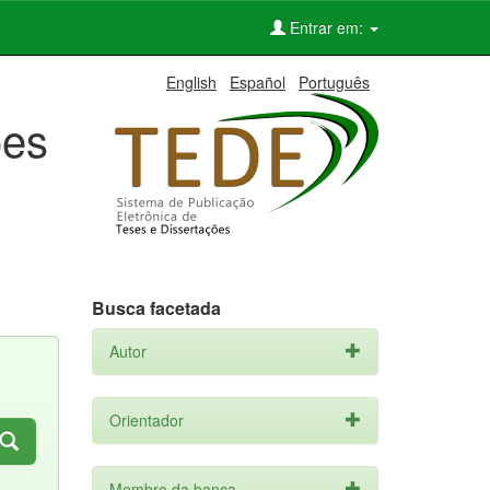
Entrar em:
English
Español
Português
ões
Busca facetada
Autor
Orientador
Membro da banca