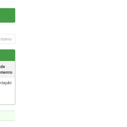
róximo
 de
umento
ertação