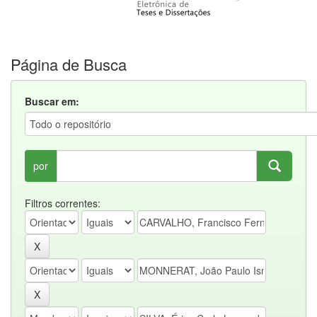
Página de Busca
Buscar em:
por
Filtros correntes: