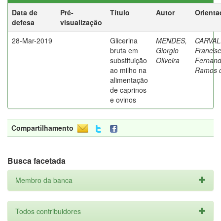
Data de
Pré-
Título
Autor
Orienta
defesa
visualização
28-Mar-2019
Glicerina
MENDES,
CARVAL
bruta em
Giorgio
Francis
substituição
Oliveira
Fernan
ao milho na
Ramos 
alimentação
de caprinos
e ovinos
Compartilhamento
Busca facetada
Membro da banca
Todos contribuidores