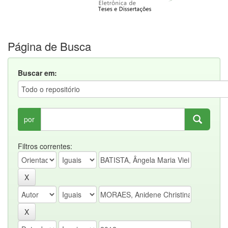
Página de Busca
Buscar em:
por
Filtros correntes: