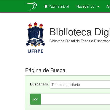
Página inicial
Navegar por
A
Skip
navigation
Biblioteca Dig
Biblioteca Digital de Teses e Dissertaç
Página de Busca
Buscar em:
por