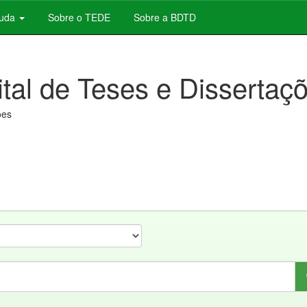
juda
Sobre o TEDE
Sobre a BDTD
ital de Teses e Dissertaç
ões