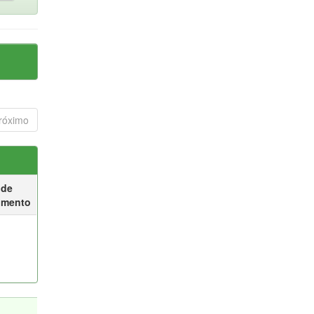
róximo
 de
umento