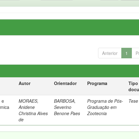
Anterior
1
P
Autor
Orientador
Programa
Tipo
doc
o e
MORAES,
BARBOSA,
Programa de Pós-
Tese
ímica
Anidene
Severino
Graduação em
Christina Alves
Benone Paes
Zootecnia
de