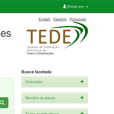
Entrar em:
English
Español
Português
ões
Busca facetada
Orientador
Membro da banca
Todos contribuidores