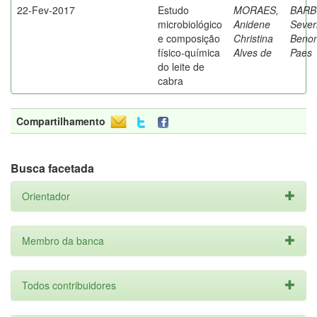
22-Fev-2017
Estudo
MORAES,
BARB
microbiológico
Anidene
Sever
e composição
Christina
Beno
físico-química
Alves de
Paes
do leite de
cabra
Compartilhamento
Busca facetada
Orientador
Membro da banca
Todos contribuidores