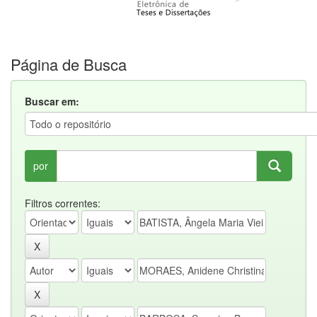
Página de Busca
Buscar em:
por
Filtros correntes: