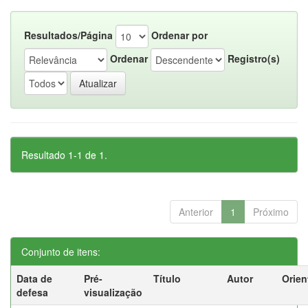
Resultados/Página
Ordenar por
Ordenar
Registro(s)
Resultado 1-1 de 1.
Anterior
1
Próximo
Conjunto de itens:
Data de
Pré-
Título
Autor
Orien
defesa
visualização