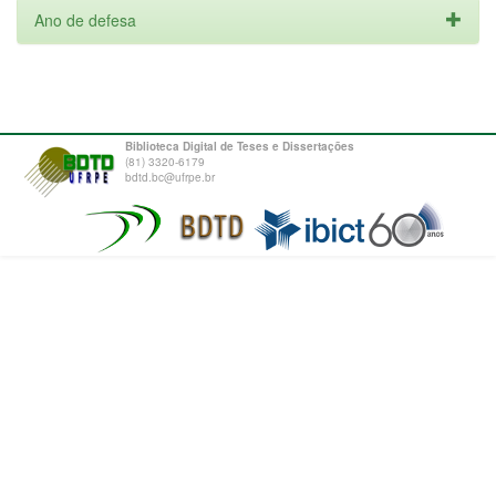
Ano de defesa
Biblioteca Digital de Teses e Dissertações
(81) 3320-6179
bdtd.bc@ufrpe.br