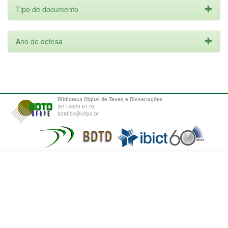
Tipo de documento
Ano de defesa
Biblioteca Digital de Teses e Dissertações
(81) 3320-6179
bdtd.bc@ufrpe.br