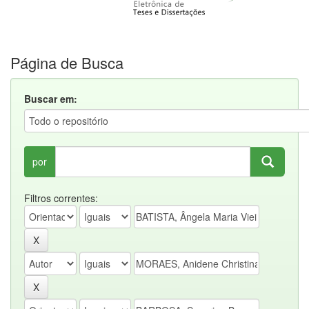
Página de Busca
Buscar em:
por
Filtros correntes: