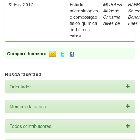
22-Fev-2017
Estudo
MORAES,
BARB
microbiológico
Anidene
Sever
e composição
Christina
Beno
físico-química
Alves de
Paes
do leite de
cabra
Compartilhamento
Busca facetada
Orientador
Membro da banca
Todos contribuidores