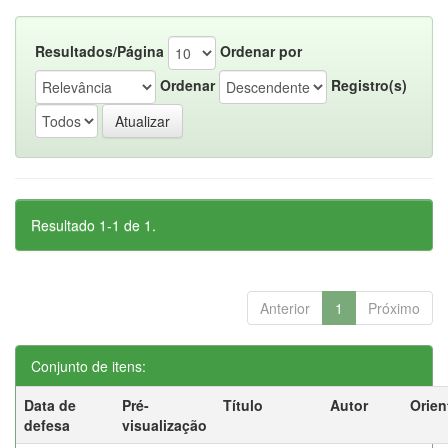
Resultados/Página
Ordenar por
Ordenar
Registro(s)
Resultado 1-1 de 1.
Anterior
1
Próximo
Conjunto de itens:
Data de
Pré-
Título
Autor
Orien
defesa
visualização