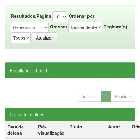
Resultados/Página
Ordenar por
Ordenar
Registro(s)
Resultado 1-1 de 1.
Anterior
1
Próximo
Conjunto de itens:
Data de
Pré-
Título
Autor
Ori
defesa
visualização