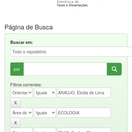
Página de Busca
Buscar em:
por
Filtros correntes: