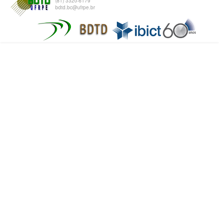
(81) 3320-6179
bdtd.bc@ufrpe.br