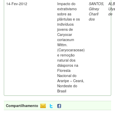
14-Fev-2012
Impacto do
SANTOS,
AL
extrativismo
Gilney
Uly
sobre as
Charll
de
plântulas e os
dos
indivíduos
jovens de
Caryocar
coriaceum
Wittm.
(Caryocaraceae)
e remoção
natural dos
diásporos na
Floresta
Nacional do
Araripe – Ceará,
Nordeste do
Brasil
Compartilhamento