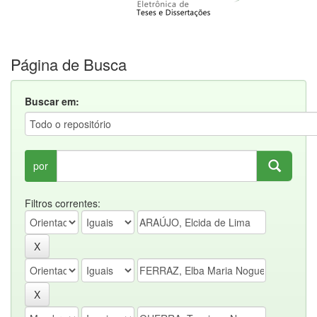
Página de Busca
Buscar em:
por
Filtros correntes: