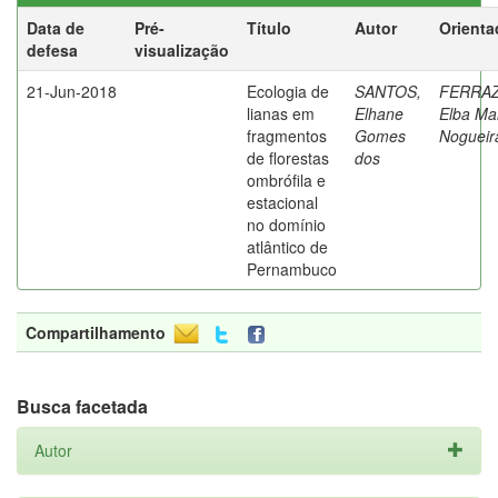
Data de
Pré-
Título
Autor
Orienta
defesa
visualização
21-Jun-2018
Ecologia de
SANTOS,
FERRAZ
lianas em
Elhane
Elba Ma
fragmentos
Gomes
Nogueir
de florestas
dos
ombrófila e
estacional
no domínio
atlântico de
Pernambuco
Compartilhamento
Busca facetada
Autor