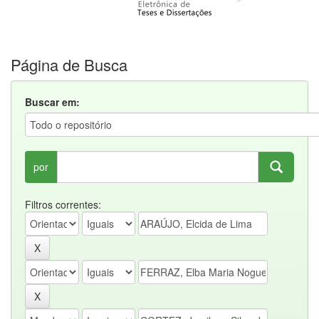
Página de Busca
Buscar em:
por
Filtros correntes: