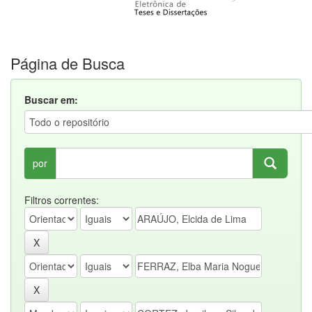
Página de Busca
Buscar em:
por
Filtros correntes: