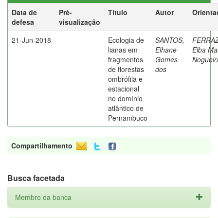
Data de
Pré-
Título
Autor
Orienta
defesa
visualização
21-Jun-2018
Ecologia de
SANTOS,
FERRAZ
lianas em
Elhane
Elba Ma
fragmentos
Gomes
Nogueir
de florestas
dos
ombrófila e
estacional
no domínio
atlântico de
Pernambuco
Compartilhamento
Busca facetada
Membro da banca